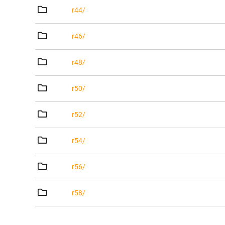
r44/
r46/
r48/
r50/
r52/
r54/
r56/
r58/