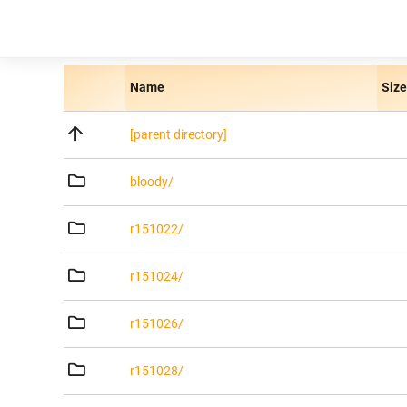
Name
Size
[parent directory]
bloody/
r151022/
r151024/
r151026/
r151028/